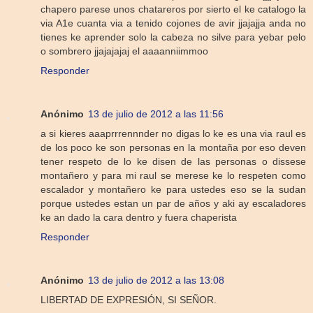
chapero parese unos chatareros por sierto el ke catalogo la
via A1e cuanta via a tenido cojones de avir jjajajja anda no
tienes ke aprender solo la cabeza no silve para yebar pelo
o sombrero jjajajajaj el aaaanniimmoo
Responder
Anónimo
13 de julio de 2012 a las 11:56
a si kieres aaaprrrennnder no digas lo ke es una via raul es
de los poco ke son personas en la montaña por eso deven
tener respeto de lo ke disen de las personas o dissese
montañero y para mi raul se merese ke lo respeten como
escalador y montañero ke para ustedes eso se la sudan
porque ustedes estan un par de años y aki ay escaladores
ke an dado la cara dentro y fuera chaperista
Responder
Anónimo
13 de julio de 2012 a las 13:08
LIBERTAD DE EXPRESIÓN, SI SEÑOR.