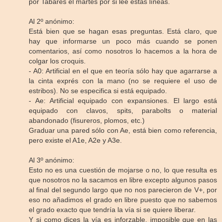
por Tabares el martes por si lee estas líneas.
Al 2º anónimo:
Está bien que se hagan esas preguntas. Está claro, que
hay que informarse un poco más cuando se ponen
comentarios, así como nosotros lo hacemos a la hora de
colgar los croquis.
- A0: Artificial en el que en teoría sólo hay que agarrarse a
la cinta exprés con la mano (no se requiere el uso de
estribos). No se especifica si está equipado.
- Ae: Artificial equipado con expansiones. El largo está
equipado con clavos, spits, parabolts o material
abandonado (fisureros, plomos, etc.)
Graduar una pared sólo con Ae, está bien como referencia,
pero existe el A1e, A2e y A3e.
Al 3º anónimo:
Esto no es una cuestión de mojarse o no, lo que resulta es
que nosotros no la sacamos en libre excepto algunos pasos
al final del segundo largo que no nos parecieron de V+, por
eso no añadimos el grado en libre puesto que no sabemos
el grado exacto que tendría la vía si se quiere liberar.
Y si como dices la vía es inforzable, imposible que en las